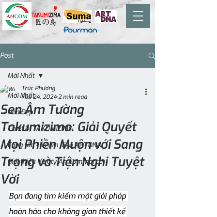
Post
Mới Nhất
Trúc Phương
Mới Nhất
Feb 24, 2024
2 min read
Sen Âm Tường
Nhà Đẹp
Takumizima: Giải Quyết
Thiết Bị TAKUMIZIMA
Mọi Phiền Muộn với Sang
Công tắc - ổ cắm điện ARTDNA
Trọng và Tiện Nghi Tuyệt
Giới thiệu Về Cty An Commerce
Vời
Bạn đang tìm kiếm một giải pháp 
hoàn hảo cho không gian thiết kế 