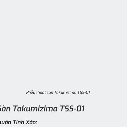
Phễu thoát sàn Takumizima TSS-01
Sàn Takumizima TSS-01
uôn Tinh Xảo: