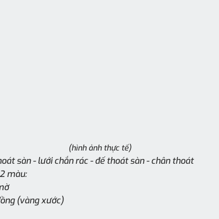
(hình ảnh thực tế)
oát sàn - lưới chắn rác - đế thoát sàn - chân thoát
 2 màu:
mờ
ồng (vàng xước)