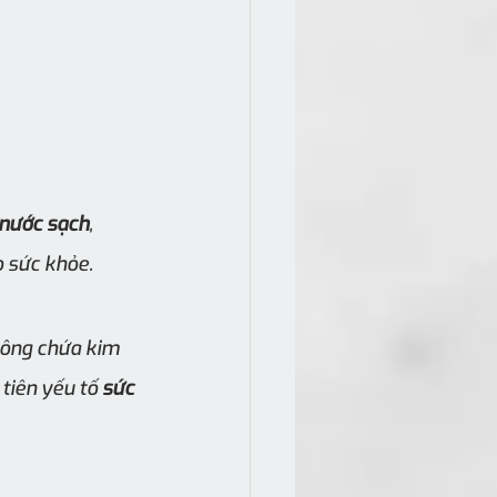
nước sạch
, 
o sức khỏe.
hông chứa kim 
tiên yếu tố 
sức 