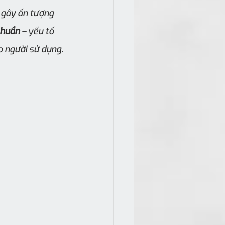
ỉ gây ấn tượng 
khuẩn
 – yếu tố 
o người sử dụng.