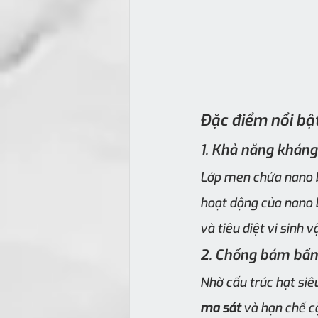
Đặc điểm nổi bậ
1. Khả năng kháng
Lớp men chứa nano bạ
hoạt động của nano b
và tiêu diệt vi sinh 
2. Chống bám bẩn
Nhờ cấu trúc hạt siê
ma sát
 và hạn chế c