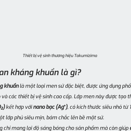
Thiết bị vệ sinh thương hiệu Takumizima
an kháng khuẩn là gì?
ng khuẩn
 là một loại men sứ đặc biệt, được ứng dụng phổ
 và các thiết bị vệ sinh cao cấp. Lớp men này được tạo t
O₂)
 kết hợp với 
nano bạc (Ag⁺)
, có kích thước siêu nhỏ từ 
t lớp phủ siêu mịn, bám chắc lên bề mặt sứ.
g chỉ mang lại độ sáng bóng cho sản phẩm mà còn giúp 