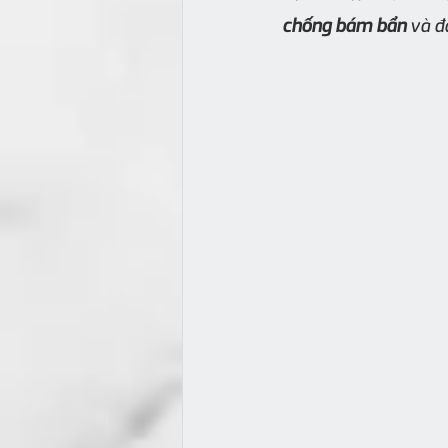
chống bám bẩn
 và 