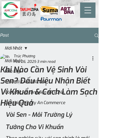
Post
Mới Nhất
Trúc Phương
Mới Nhất
Feb 26, 2025
3 min read
Khi Nào Cần Vệ Sinh Vòi
Nhà Đẹp
Sen? Dấu Hiệu Nhận Biết
Thiết Bị TAKUMIZIMA
Vi Khuẩn & Cách Làm Sạch
Công tắc - ổ cắm điện ARTDNA
Hiệu Quả
Giới thiệu Về Cty An Commerce
Vòi Sen - Môi Trường Lý 
Tưởng Cho Vi Khuẩn