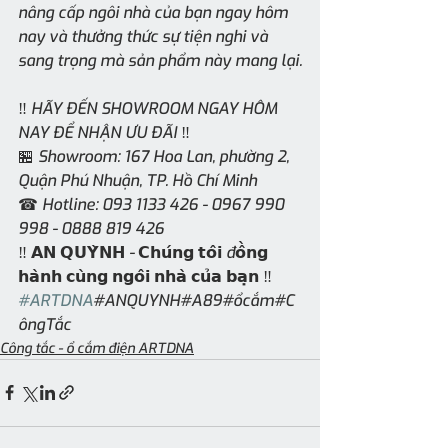
nâng cấp ngôi nhà của bạn ngay hôm 
nay và thưởng thức sự tiện nghi và 
sang trọng mà sản phẩm này mang lại.
‼️ HÃY ĐẾN SHOWROOM NGAY HÔM 
NAY ĐỂ NHẬN ƯU ĐÃI ‼️
🏪 Showroom: 167 Hoa Lan, phường 2, 
Quận Phú Nhuận, TP. Hồ Chí Minh
☎ Hotline: 093 1133 426 - 0967 990 
998 - 0888 819 426         
‼ 𝗔𝗡 𝗤𝗨𝗬̀𝗡𝗛 - 𝗖𝗵𝘂́𝗻𝗴 𝘁𝗼̂𝗶 đ𝗼̂̀𝗻𝗴 
𝗵𝗮̀𝗻𝗵 𝗰𝘂̀𝗻𝗴 𝗻𝗴𝗼̂𝗶 𝗻𝗵𝗮̀ 𝗰𝘂̉𝗮 𝗯𝗮̣𝗻 ‼️
#ARTDNA
#ANQUYNH#A89#ổcắm#C
ôngTắc
Công tắc - ổ cắm điện ARTDNA