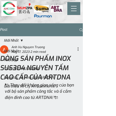
Post
Mới Nhất
Anh Vu Nguyen Truong
Mới Nhất
Aug 17, 2023
2 min read
DÒNG SẢN PHẨM INOX
Nhà Đẹp
SUS304 NGUYÊN TẤM
Thiết Bị TAKUMIZIMA
CAO CẤP CỦA ARTDNA
Công tắc - ổ cắm điện ARTDNA
🔌 Thay đổi không gian sống của bạn 
Giới thiệu Về Cty An Commerce
với bộ sản phẩm công tắc và ổ cắm 
điện đỉnh cao từ ARTDNA! 🔌