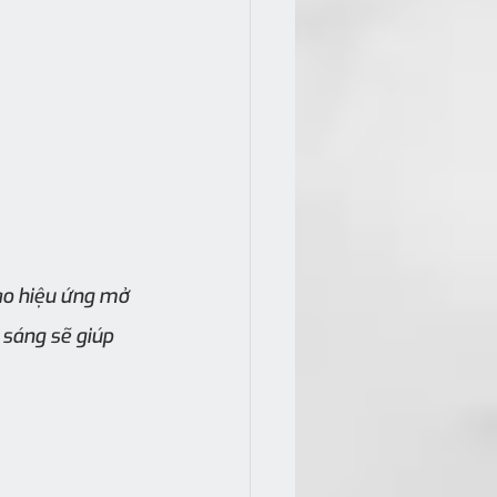
ạo hiệu ứng mở 
 sáng sẽ giúp 