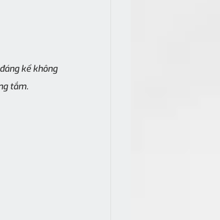
m đáng kể không 
òng tắm.