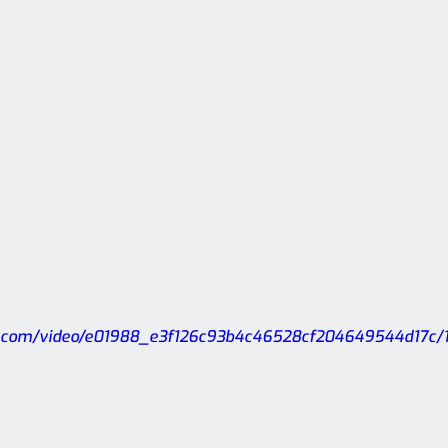
tic.com/video/e01988_e3f126c93b4c46528cf204649544d17c/1